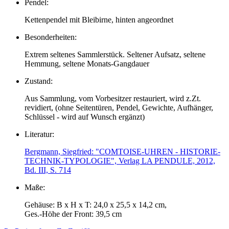
Pendel:
Kettenpendel mit Bleibirne, hinten angeordnet
Besonderheiten:
Extrem seltenes Sammlerstück. Seltener Aufsatz, seltene
Hemmung, seltene Monats-Gangdauer
Zustand:
Aus Sammlung, vom Vorbesitzer restauriert, wird z.Zt.
revidiert, (ohne Seitentüren, Pendel, Gewichte, Aufhänger,
Schlüssel - wird auf Wunsch ergänzt)
Literatur:
Bergmann, Siegfried: "COMTOISE-UHREN - HISTORIE-
TECHNIK-TYPOLOGIE", Verlag LA PENDULE, 2012,
Bd. III, S. 714
Maße:
Gehäuse: B x H x T: 24,0 x 25,5 x 14,2 cm,
Ges.-Höhe der Front: 39,5 cm